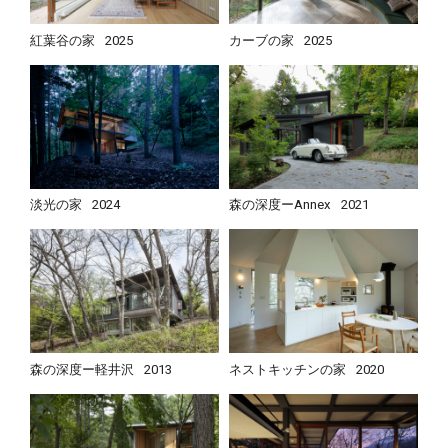
紅葉谷の家
2025
カーブの家
2025
淡光の家
2024
森の深度ーAnnex
2021
森の深度ー軽井沢
2013
ネストキッチンの家
2020