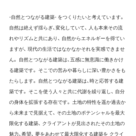
-自然とつながる建築- をつくりたいと考えています。
自然は絶えず揺らぎ、変化していて、
人も本来その流
れやリズムと共にあり、
自然からエネルギーを得てい
ますが、
現代の生活ではなかなかそれを実感できませ
ん。
自然とつながる建築は、五感に無意識に働きかけ
る建築です。
そこでの営みや暮らしに深い豊かさをも
たらします。
自然とつながる建築は、時と応答する建
築です。
そこを使う人々と共に代謝を繰り返し、
自分
の身体を拡張する存在です。
土地の特性を遥か過去か
ら未来まで見据えて、
その土地のポテンシャルを最大
限化する建築、
クライアントが見出されたその土地の
魅力、希望、
夢をあわせて最大限化する建築を
クライ