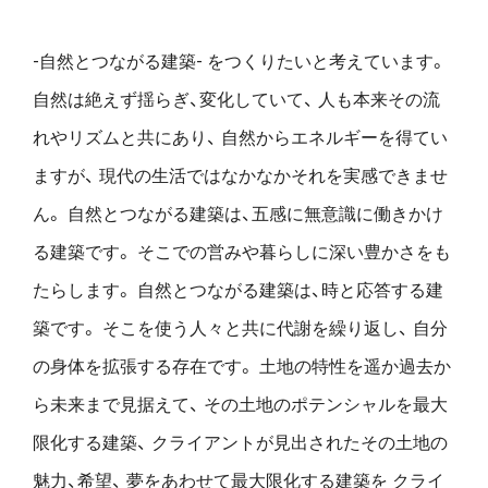
-自然とつながる建築- をつくりたいと考えています。
自然は絶えず揺らぎ、変化していて、
人も本来その流
れやリズムと共にあり、
自然からエネルギーを得てい
ますが、
現代の生活ではなかなかそれを実感できませ
ん。
自然とつながる建築は、五感に無意識に働きかけ
る建築です。
そこでの営みや暮らしに深い豊かさをも
たらします。
自然とつながる建築は、時と応答する建
築です。
そこを使う人々と共に代謝を繰り返し、
自分
の身体を拡張する存在です。
土地の特性を遥か過去か
ら未来まで見据えて、
その土地のポテンシャルを最大
限化する建築、
クライアントが見出されたその土地の
魅力、希望、
夢をあわせて最大限化する建築を
クライ