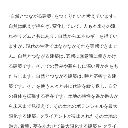
-自然とつながる建築- をつくりたいと考えています。
自然は絶えず揺らぎ、変化していて、
人も本来その流
れやリズムと共にあり、
自然からエネルギーを得てい
ますが、
現代の生活ではなかなかそれを実感できませ
ん。
自然とつながる建築は、五感に無意識に働きかけ
る建築です。
そこでの営みや暮らしに深い豊かさをも
たらします。
自然とつながる建築は、時と応答する建
築です。
そこを使う人々と共に代謝を繰り返し、
自分
の身体を拡張する存在です。
土地の特性を遥か過去か
ら未来まで見据えて、
その土地のポテンシャルを最大
限化する建築、
クライアントが見出されたその土地の
魅力、希望、
夢をあわせて最大限化する建築を
クライ