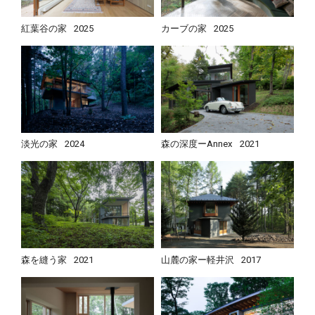
紅葉谷の家
2025
カーブの家
2025
淡光の家
2024
森の深度ーAnnex
2021
森を縫う家
2021
山麓の家ー軽井沢
2017