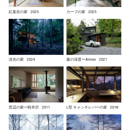
紅葉谷の家
2025
カーブの家
2025
淡光の家
2024
森の深度ーAnnex
2021
窓辺の家ー軽井沢
2011
L型 キャンチレバーの家
2018