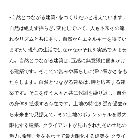
-自然とつながる建築- をつくりたいと考えています。
自然は絶えず揺らぎ、変化していて、
人も本来その流
れやリズムと共にあり、
自然からエネルギーを得てい
ますが、
現代の生活ではなかなかそれを実感できませ
ん。
自然とつながる建築は、五感に無意識に働きかけ
る建築です。
そこでの営みや暮らしに深い豊かさをも
たらします。
自然とつながる建築は、時と応答する建
築です。
そこを使う人々と共に代謝を繰り返し、
自分
の身体を拡張する存在です。
土地の特性を遥か過去か
ら未来まで見据えて、
その土地のポテンシャルを最大
限化する建築、
クライアントが見出されたその土地の
魅力、希望、
夢をあわせて最大限化する建築を
クライ