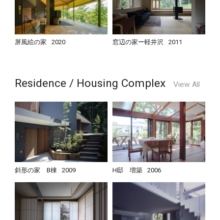
屏風絵の家
2020
窓辺の家ー軽井沢
2011
Residence / Housing Complex
View All
斜形の家 B棟
2009
H邸 増築
2006