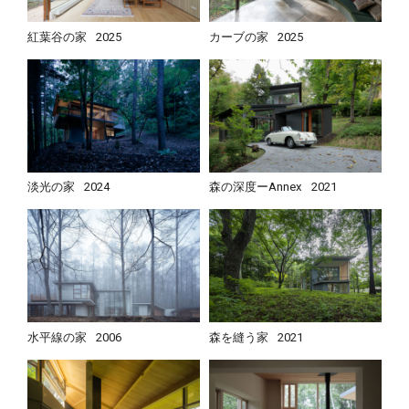
紅葉谷の家
2025
カーブの家
2025
淡光の家
2024
森の深度ーAnnex
2021
水平線の家
2006
森を縫う家
2021