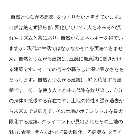
-自然とつながる建築- をつくりたいと考えています。
自然は絶えず揺らぎ、変化していて、
人も本来その流
れやリズムと共にあり、
自然からエネルギーを得てい
ますが、
現代の生活ではなかなかそれを実感できませ
ん。
自然とつながる建築は、五感に無意識に働きかけ
る建築です。
そこでの営みや暮らしに深い豊かさをも
たらします。
自然とつながる建築は、時と応答する建
築です。
そこを使う人々と共に代謝を繰り返し、
自分
の身体を拡張する存在です。
土地の特性を遥か過去か
ら未来まで見据えて、
その土地のポテンシャルを最大
限化する建築、
クライアントが見出されたその土地の
魅力、希望、
夢をあわせて最大限化する建築を
クライ