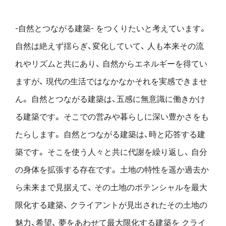
-自然とつながる建築- をつくりたいと考えています。
自然は絶えず揺らぎ、変化していて、
人も本来その流
れやリズムと共にあり、
自然からエネルギーを得てい
ますが、
現代の生活ではなかなかそれを実感できませ
ん。
自然とつながる建築は、五感に無意識に働きかけ
る建築です。
そこでの営みや暮らしに深い豊かさをも
たらします。
自然とつながる建築は、時と応答する建
築です。
そこを使う人々と共に代謝を繰り返し、
自分
の身体を拡張する存在です。
土地の特性を遥か過去か
ら未来まで見据えて、
その土地のポテンシャルを最大
限化する建築、
クライアントが見出されたその土地の
魅力、希望、
夢をあわせて最大限化する建築を
クライ