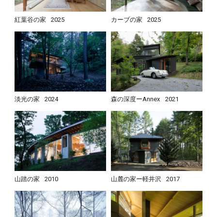
紅葉谷の家
2025
カーブの家
2025
淡光の家
2024
森の深度ーAnnex
2021
山踏の家
2010
山麓の家ー軽井沢
2017