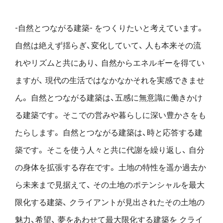
-自然とつながる建築- をつくりたいと考えています。
自然は絶えず揺らぎ、変化していて、
人も本来その流
れやリズムと共にあり、
自然からエネルギーを得てい
ますが、
現代の生活ではなかなかそれを実感できませ
ん。
自然とつながる建築は、五感に無意識に働きかけ
る建築です。
そこでの営みや暮らしに深い豊かさをも
たらします。
自然とつながる建築は、時と応答する建
築です。
そこを使う人々と共に代謝を繰り返し、
自分
の身体を拡張する存在です。
土地の特性を遥か過去か
ら未来まで見据えて、
その土地のポテンシャルを最大
限化する建築、
クライアントが見出されたその土地の
魅力、希望、
夢をあわせて最大限化する建築を
クライ