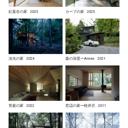
紅葉谷の家
2025
カーブの家
2025
淡光の家
2024
森の深度ーAnnex
2021
苔庭の家
2022
窓辺の家ー軽井沢
2011