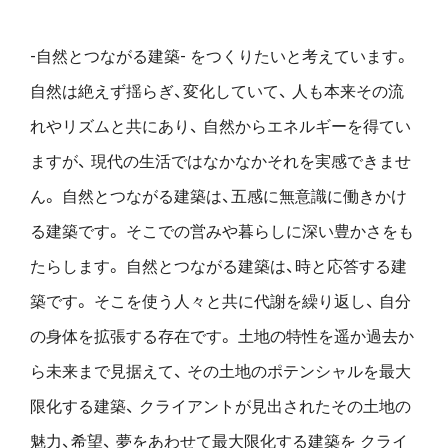
-自然とつながる建築- をつくりたいと考えています。
自然は絶えず揺らぎ、変化していて、
人も本来その流
れやリズムと共にあり、
自然からエネルギーを得てい
ますが、
現代の生活ではなかなかそれを実感できませ
ん。
自然とつながる建築は、五感に無意識に働きかけ
る建築です。
そこでの営みや暮らしに深い豊かさをも
たらします。
自然とつながる建築は、時と応答する建
築です。
そこを使う人々と共に代謝を繰り返し、
自分
の身体を拡張する存在です。
土地の特性を遥か過去か
ら未来まで見据えて、
その土地のポテンシャルを最大
限化する建築、
クライアントが見出されたその土地の
魅力、希望、
夢をあわせて最大限化する建築を
クライ