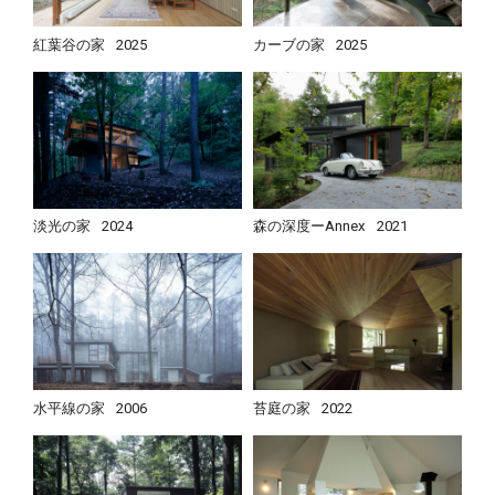
紅葉谷の家
2025
カーブの家
2025
淡光の家
2024
森の深度ーAnnex
2021
水平線の家
2006
苔庭の家
2022