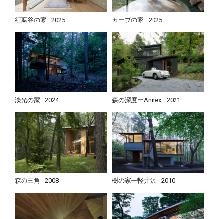
紅葉谷の家
2025
カーブの家
2025
淡光の家
2024
森の深度ーAnnex
2021
森の三角
2008
樹の家ー軽井沢
2010