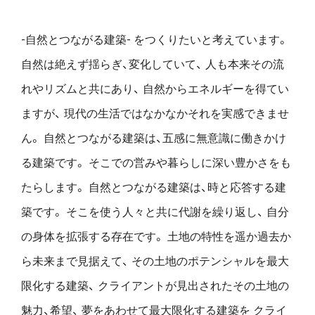
-自然とつながる建築- をつくりたいと考えています。
自然は絶えず揺らぎ、変化していて、
人も本来その流
れやリズムと共にあり、
自然からエネルギーを得てい
ますが、
現代の生活ではなかなかそれを実感できませ
ん。
自然とつながる建築は、五感に無意識に働きかけ
る建築です。
そこでの営みや暮らしに深い豊かさをも
たらします。
自然とつながる建築は、時と応答する建
築です。
そこを使う人々と共に代謝を繰り返し、
自分
の身体を拡張する存在です。
土地の特性を遥か過去か
ら未来まで見据えて、
その土地のポテンシャルを最大
限化する建築、
クライアントが見出されたその土地の
魅力、希望、
夢をあわせて最大限化する建築を
クライ