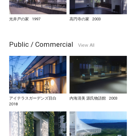
光井戸の家
1997
高円寺の家
2003
Public / Commercial
View All
アイテラスガーデンズ目白
内海清美 源氏物語館
2003
2018