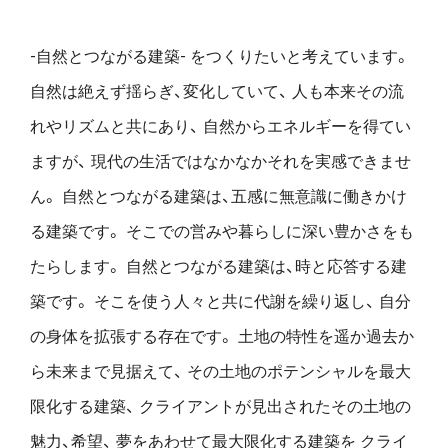
-自然とつながる建築- をつくりたいと考えています。
自然は絶えず揺らぎ、変化していて、
人も本来その流
れやリズムと共にあり、
自然からエネルギーを得てい
ますが、
現代の生活ではなかなかそれを実感できませ
ん。
自然とつながる建築は、五感に無意識に働きかけ
る建築です。
そこでの営みや暮らしに深い豊かさをも
たらします。
自然とつながる建築は、時と応答する建
築です。
そこを使う人々と共に代謝を繰り返し、
自分
の身体を拡張する存在です。
土地の特性を遥か過去か
ら未来まで見据えて、
その土地のポテンシャルを最大
限化する建築、
クライアントが見出されたその土地の
魅力、希望、
夢をあわせて最大限化する建築を
クライ