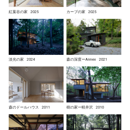
紅葉谷の家
2025
カーブの家
2025
淡光の家
2024
森の深度ーAnnex
2021
森のドールハウス
2011
樹の家ー軽井沢
2010