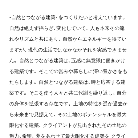
-自然とつながる建築- をつくりたいと考えています。
自然は絶えず揺らぎ、変化していて、
人も本来その流
れやリズムと共にあり、
自然からエネルギーを得てい
ますが、
現代の生活ではなかなかそれを実感できませ
ん。
自然とつながる建築は、五感に無意識に働きかけ
る建築です。
そこでの営みや暮らしに深い豊かさをも
たらします。
自然とつながる建築は、時と応答する建
築です。
そこを使う人々と共に代謝を繰り返し、
自分
の身体を拡張する存在です。
土地の特性を遥か過去か
ら未来まで見据えて、
その土地のポテンシャルを最大
限化する建築、
クライアントが見出されたその土地の
魅力、希望、
夢をあわせて最大限化する建築を
クライ