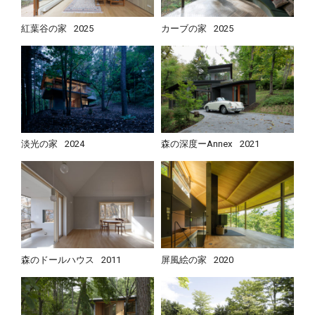
紅葉谷の家
2025
カーブの家
2025
淡光の家
2024
森の深度ーAnnex
2021
森のドールハウス
2011
屏風絵の家
2020