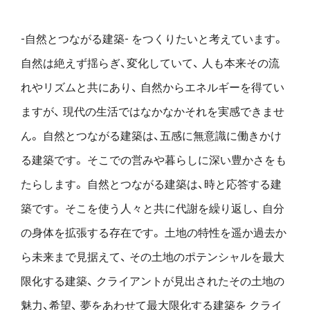
-自然とつながる建築- をつくりたいと考えています。
自然は絶えず揺らぎ、変化していて、
人も本来その流
れやリズムと共にあり、
自然からエネルギーを得てい
ますが、
現代の生活ではなかなかそれを実感できませ
ん。
自然とつながる建築は、五感に無意識に働きかけ
る建築です。
そこでの営みや暮らしに深い豊かさをも
たらします。
自然とつながる建築は、時と応答する建
築です。
そこを使う人々と共に代謝を繰り返し、
自分
の身体を拡張する存在です。
土地の特性を遥か過去か
ら未来まで見据えて、
その土地のポテンシャルを最大
限化する建築、
クライアントが見出されたその土地の
魅力、希望、
夢をあわせて最大限化する建築を
クライ