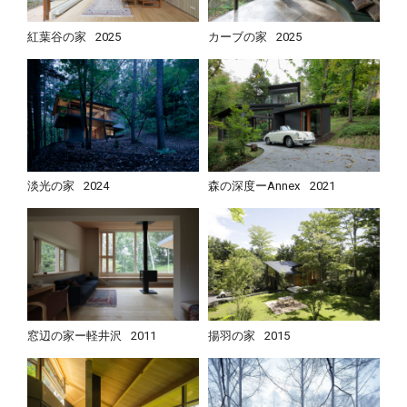
紅葉谷の家
2025
カーブの家
2025
淡光の家
2024
森の深度ーAnnex
2021
窓辺の家ー軽井沢
2011
揚羽の家
2015