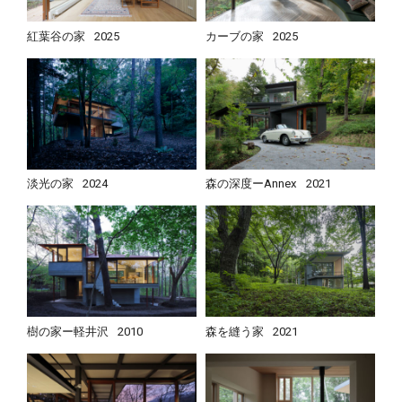
紅葉谷の家
2025
カーブの家
2025
淡光の家
2024
森の深度ーAnnex
2021
樹の家ー軽井沢
2010
森を縫う家
2021