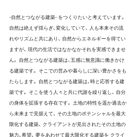
-自然とつながる建築- をつくりたいと考えています。
自然は絶えず揺らぎ、変化していて、
人も本来その流
れやリズムと共にあり、
自然からエネルギーを得てい
ますが、
現代の生活ではなかなかそれを実感できませ
ん。
自然とつながる建築は、五感に無意識に働きかけ
る建築です。
そこでの営みや暮らしに深い豊かさをも
たらします。
自然とつながる建築は、時と応答する建
築です。
そこを使う人々と共に代謝を繰り返し、
自分
の身体を拡張する存在です。
土地の特性を遥か過去か
ら未来まで見据えて、
その土地のポテンシャルを最大
限化する建築、
クライアントが見出されたその土地の
魅力、希望、
夢をあわせて最大限化する建築を
クライ