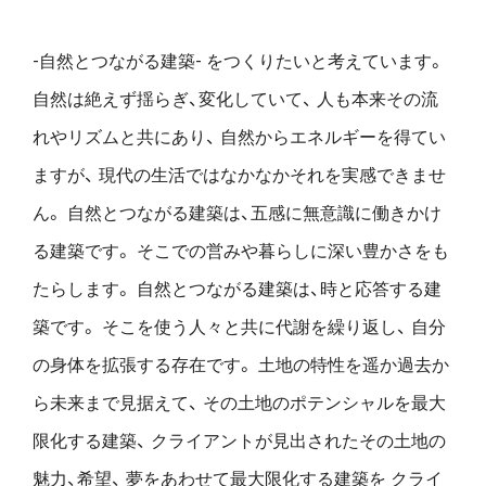
-自然とつながる建築- をつくりたいと考えています。
自然は絶えず揺らぎ、変化していて、
人も本来その流
れやリズムと共にあり、
自然からエネルギーを得てい
ますが、
現代の生活ではなかなかそれを実感できませ
ん。
自然とつながる建築は、五感に無意識に働きかけ
る建築です。
そこでの営みや暮らしに深い豊かさをも
たらします。
自然とつながる建築は、時と応答する建
築です。
そこを使う人々と共に代謝を繰り返し、
自分
の身体を拡張する存在です。
土地の特性を遥か過去か
ら未来まで見据えて、
その土地のポテンシャルを最大
限化する建築、
クライアントが見出されたその土地の
魅力、希望、
夢をあわせて最大限化する建築を
クライ