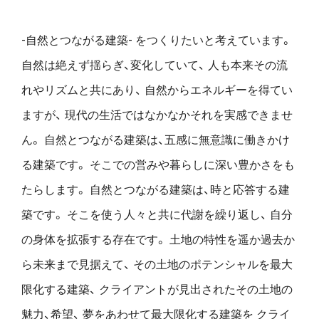
-自然とつながる建築- をつくりたいと考えています。
自然は絶えず揺らぎ、変化していて、
人も本来その流
れやリズムと共にあり、
自然からエネルギーを得てい
ますが、
現代の生活ではなかなかそれを実感できませ
ん。
自然とつながる建築は、五感に無意識に働きかけ
る建築です。
そこでの営みや暮らしに深い豊かさをも
たらします。
自然とつながる建築は、時と応答する建
築です。
そこを使う人々と共に代謝を繰り返し、
自分
の身体を拡張する存在です。
土地の特性を遥か過去か
ら未来まで見据えて、
その土地のポテンシャルを最大
限化する建築、
クライアントが見出されたその土地の
魅力、希望、
夢をあわせて最大限化する建築を
クライ