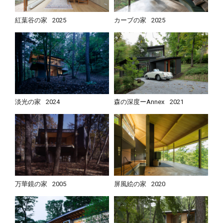
紅葉谷の家
2025
カーブの家
2025
淡光の家
2024
森の深度ーAnnex
2021
万華鏡の家
2005
屏風絵の家
2020