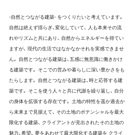
-自然とつながる建築- をつくりたいと考えています。
自然は絶えず揺らぎ、変化していて、
人も本来その流
れやリズムと共にあり、
自然からエネルギーを得てい
ますが、
現代の生活ではなかなかそれを実感できませ
ん。
自然とつながる建築は、五感に無意識に働きかけ
る建築です。
そこでの営みや暮らしに深い豊かさをも
たらします。
自然とつながる建築は、時と応答する建
築です。
そこを使う人々と共に代謝を繰り返し、
自分
の身体を拡張する存在です。
土地の特性を遥か過去か
ら未来まで見据えて、
その土地のポテンシャルを最大
限化する建築、
クライアントが見出されたその土地の
魅力、希望、
夢をあわせて最大限化する建築を
クライ