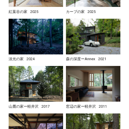
紅葉谷の家
2025
カーブの家
2025
淡光の家
2024
森の深度ーAnnex
2021
山麓の家ー軽井沢
2017
窓辺の家ー軽井沢
2011