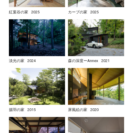
紅葉谷の家
2025
カーブの家
2025
淡光の家
2024
森の深度ーAnnex
2021
揚羽の家
2015
屏風絵の家
2020