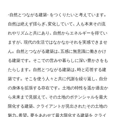
-自然とつながる建築- をつくりたいと考えています。
自然は絶えず揺らぎ、変化していて、
人も本来その流
れやリズムと共にあり、
自然からエネルギーを得てい
ますが、
現代の生活ではなかなかそれを実感できませ
ん。
自然とつながる建築は、五感に無意識に働きかけ
る建築です。
そこでの営みや暮らしに深い豊かさをも
たらします。
自然とつながる建築は、時と応答する建
築です。
そこを使う人々と共に代謝を繰り返し、
自分
の身体を拡張する存在です。
土地の特性を遥か過去か
ら未来まで見据えて、
その土地のポテンシャルを最大
限化する建築、
クライアントが見出されたその土地の
魅力、希望、
夢をあわせて最大限化する建築を
クライ