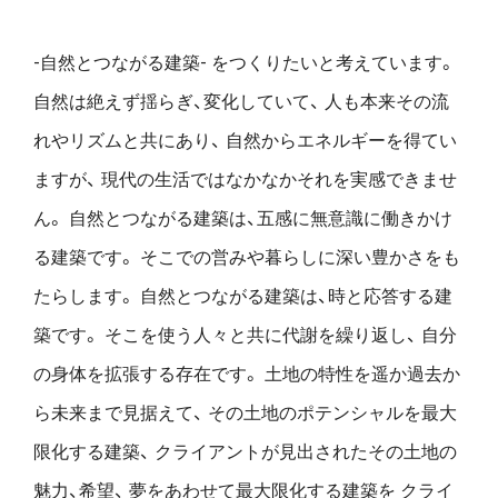
-自然とつながる建築- をつくりたいと考えています。
自然は絶えず揺らぎ、変化していて、
人も本来その流
れやリズムと共にあり、
自然からエネルギーを得てい
ますが、
現代の生活ではなかなかそれを実感できませ
ん。
自然とつながる建築は、五感に無意識に働きかけ
る建築です。
そこでの営みや暮らしに深い豊かさをも
たらします。
自然とつながる建築は、時と応答する建
築です。
そこを使う人々と共に代謝を繰り返し、
自分
の身体を拡張する存在です。
土地の特性を遥か過去か
ら未来まで見据えて、
その土地のポテンシャルを最大
限化する建築、
クライアントが見出されたその土地の
魅力、希望、
夢をあわせて最大限化する建築を
クライ