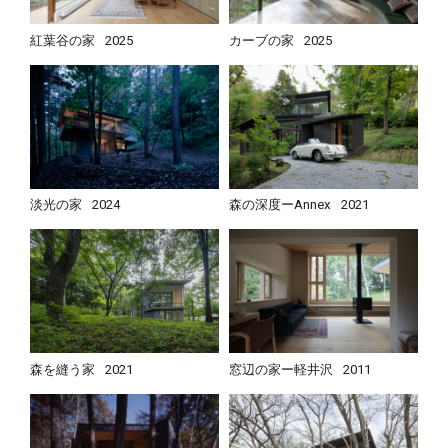
紅葉谷の家
2025
カーブの家
2025
淡光の家
2024
森の深度ーAnnex
2021
森を縫う家
2021
窓辺の家ー軽井沢
2011