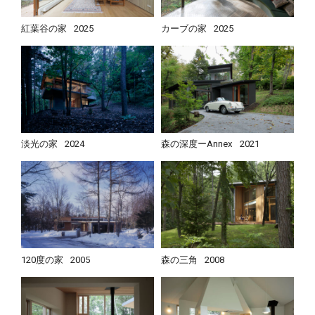
紅葉谷の家
2025
カーブの家
2025
淡光の家
2024
森の深度ーAnnex
2021
120度の家
2005
森の三角
2008