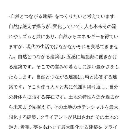
-自然とつながる建築- をつくりたいと考えています。
自然は絶えず揺らぎ、変化していて、
人も本来その流
れやリズムと共にあり、
自然からエネルギーを得てい
ますが、
現代の生活ではなかなかそれを実感できませ
ん。
自然とつながる建築は、五感に無意識に働きかけ
る建築です。
そこでの営みや暮らしに深い豊かさをも
たらします。
自然とつながる建築は、時と応答する建
築です。
そこを使う人々と共に代謝を繰り返し、
自分
の身体を拡張する存在です。
土地の特性を遥か過去か
ら未来まで見据えて、
その土地のポテンシャルを最大
限化する建築、
クライアントが見出されたその土地の
魅力、希望、
夢をあわせて最大限化する建築を
クライ