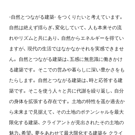
-自然とつながる建築- をつくりたいと考えています。
自然は絶えず揺らぎ、変化していて、
人も本来その流
れやリズムと共にあり、
自然からエネルギーを得てい
ますが、
現代の生活ではなかなかそれを実感できませ
ん。
自然とつながる建築は、五感に無意識に働きかけ
る建築です。
そこでの営みや暮らしに深い豊かさをも
たらします。
自然とつながる建築は、時と応答する建
築です。
そこを使う人々と共に代謝を繰り返し、
自分
の身体を拡張する存在です。
土地の特性を遥か過去か
ら未来まで見据えて、
その土地のポテンシャルを最大
限化する建築、
クライアントが見出されたその土地の
魅力、希望、
夢をあわせて最大限化する建築を
クライ