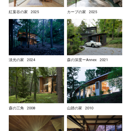
紅葉谷の家
2025
カーブの家
2025
淡光の家
2024
森の深度ーAnnex
2021
森の三角
2008
山踏の家
2010