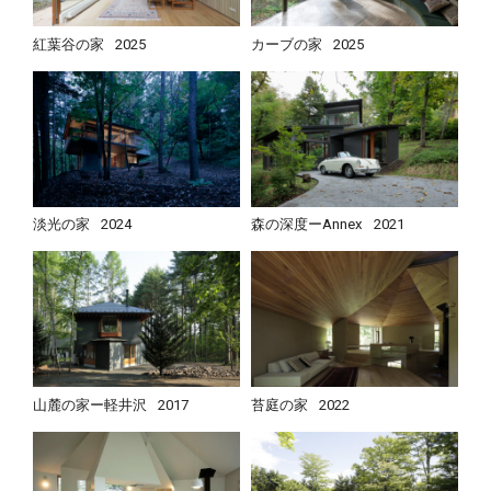
紅葉谷の家
2025
カーブの家
2025
淡光の家
2024
森の深度ーAnnex
2021
山麓の家ー軽井沢
2017
苔庭の家
2022