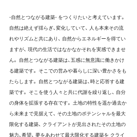
-自然とつながる建築- をつくりたいと考えています。
自然は絶えず揺らぎ、変化していて、
人も本来その流
れやリズムと共にあり、
自然からエネルギーを得てい
ますが、
現代の生活ではなかなかそれを実感できませ
ん。
自然とつながる建築は、五感に無意識に働きかけ
る建築です。
そこでの営みや暮らしに深い豊かさをも
たらします。
自然とつながる建築は、時と応答する建
築です。
そこを使う人々と共に代謝を繰り返し、
自分
の身体を拡張する存在です。
土地の特性を遥か過去か
ら未来まで見据えて、
その土地のポテンシャルを最大
限化する建築、
クライアントが見出されたその土地の
魅力、希望、
夢をあわせて最大限化する建築を
クライ