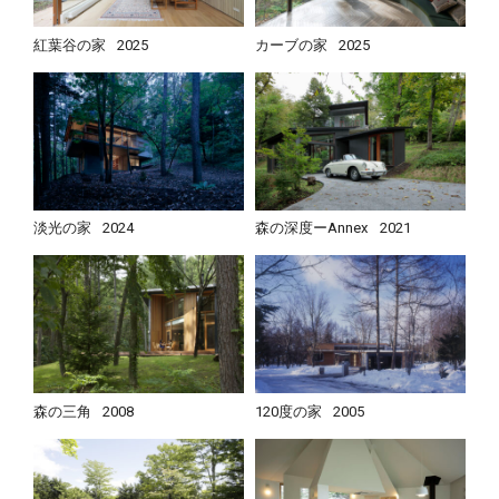
紅葉谷の家
2025
カーブの家
2025
淡光の家
2024
森の深度ーAnnex
2021
森の三角
2008
120度の家
2005