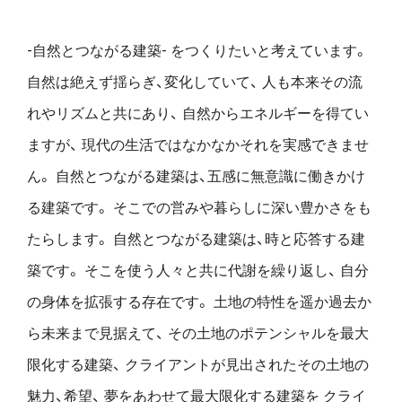
-自然とつながる建築- をつくりたいと考えています。
自然は絶えず揺らぎ、変化していて、
人も本来その流
れやリズムと共にあり、
自然からエネルギーを得てい
ますが、
現代の生活ではなかなかそれを実感できませ
ん。
自然とつながる建築は、五感に無意識に働きかけ
る建築です。
そこでの営みや暮らしに深い豊かさをも
たらします。
自然とつながる建築は、時と応答する建
築です。
そこを使う人々と共に代謝を繰り返し、
自分
の身体を拡張する存在です。
土地の特性を遥か過去か
ら未来まで見据えて、
その土地のポテンシャルを最大
限化する建築、
クライアントが見出されたその土地の
魅力、希望、
夢をあわせて最大限化する建築を
クライ