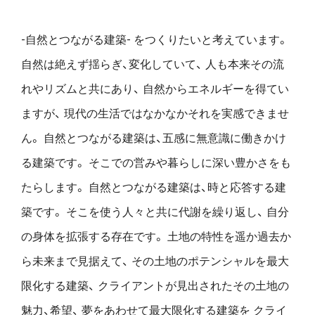
-自然とつながる建築- をつくりたいと考えています。
自然は絶えず揺らぎ、変化していて、
人も本来その流
れやリズムと共にあり、
自然からエネルギーを得てい
ますが、
現代の生活ではなかなかそれを実感できませ
ん。
自然とつながる建築は、五感に無意識に働きかけ
る建築です。
そこでの営みや暮らしに深い豊かさをも
たらします。
自然とつながる建築は、時と応答する建
築です。
そこを使う人々と共に代謝を繰り返し、
自分
の身体を拡張する存在です。
土地の特性を遥か過去か
ら未来まで見据えて、
その土地のポテンシャルを最大
限化する建築、
クライアントが見出されたその土地の
魅力、希望、
夢をあわせて最大限化する建築を
クライ