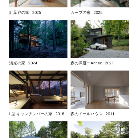
紅葉谷の家
2025
カーブの家
2025
淡光の家
2024
森の深度ーAnnex
2021
L型 キャンチレバーの家
2018
森のドールハウス
2011