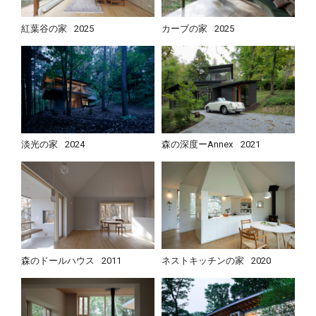
紅葉谷の家
2025
カーブの家
2025
淡光の家
2024
森の深度ーAnnex
2021
森のドールハウス
2011
ネストキッチンの家
2020