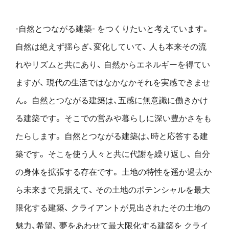
-自然とつながる建築- をつくりたいと考えています。
自然は絶えず揺らぎ、変化していて、
人も本来その流
れやリズムと共にあり、
自然からエネルギーを得てい
ますが、
現代の生活ではなかなかそれを実感できませ
ん。
自然とつながる建築は、五感に無意識に働きかけ
る建築です。
そこでの営みや暮らしに深い豊かさをも
たらします。
自然とつながる建築は、時と応答する建
築です。
そこを使う人々と共に代謝を繰り返し、
自分
の身体を拡張する存在です。
土地の特性を遥か過去か
ら未来まで見据えて、
その土地のポテンシャルを最大
限化する建築、
クライアントが見出されたその土地の
魅力、希望、
夢をあわせて最大限化する建築を
クライ