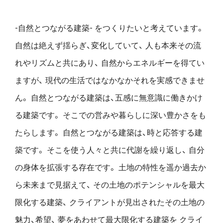
-自然とつながる建築- をつくりたいと考えています。
自然は絶えず揺らぎ、変化していて、
人も本来その流
れやリズムと共にあり、
自然からエネルギーを得てい
ますが、
現代の生活ではなかなかそれを実感できませ
ん。
自然とつながる建築は、五感に無意識に働きかけ
る建築です。
そこでの営みや暮らしに深い豊かさをも
たらします。
自然とつながる建築は、時と応答する建
築です。
そこを使う人々と共に代謝を繰り返し、
自分
の身体を拡張する存在です。
土地の特性を遥か過去か
ら未来まで見据えて、
その土地のポテンシャルを最大
限化する建築、
クライアントが見出されたその土地の
魅力、希望、
夢をあわせて最大限化する建築を
クライ