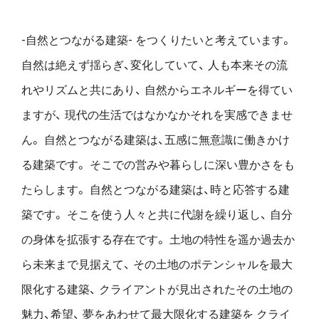
-自然とつながる建築- をつくりたいと考えています。
自然は絶えず揺らぎ、変化していて、
人も本来その流
れやリズムと共にあり、
自然からエネルギーを得てい
ますが、
現代の生活ではなかなかそれを実感できませ
ん。
自然とつながる建築は、五感に無意識に働きかけ
る建築です。
そこでの営みや暮らしに深い豊かさをも
たらします。
自然とつながる建築は、時と応答する建
築です。
そこを使う人々と共に代謝を繰り返し、
自分
の身体を拡張する存在です。
土地の特性を遥か過去か
ら未来まで見据えて、
その土地のポテンシャルを最大
限化する建築、
クライアントが見出されたその土地の
魅力、希望、
夢をあわせて最大限化する建築を
クライ