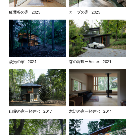
紅葉谷の家
2025
カーブの家
2025
淡光の家
2024
森の深度ーAnnex
2021
山麓の家ー軽井沢
2017
窓辺の家ー軽井沢
2011