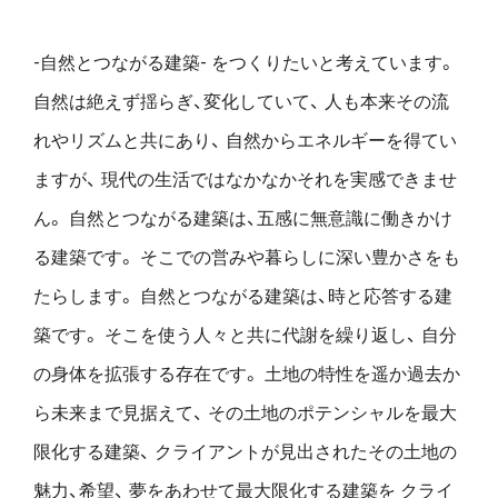
-自然とつながる建築- をつくりたいと考えています。
自然は絶えず揺らぎ、変化していて、
人も本来その流
れやリズムと共にあり、
自然からエネルギーを得てい
ますが、
現代の生活ではなかなかそれを実感できませ
ん。
自然とつながる建築は、五感に無意識に働きかけ
る建築です。
そこでの営みや暮らしに深い豊かさをも
たらします。
自然とつながる建築は、時と応答する建
築です。
そこを使う人々と共に代謝を繰り返し、
自分
の身体を拡張する存在です。
土地の特性を遥か過去か
ら未来まで見据えて、
その土地のポテンシャルを最大
限化する建築、
クライアントが見出されたその土地の
魅力、希望、
夢をあわせて最大限化する建築を
クライ