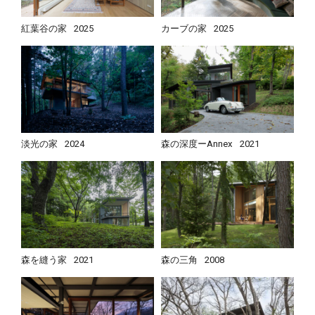
紅葉谷の家
2025
カーブの家
2025
淡光の家
2024
森の深度ーAnnex
2021
森を縫う家
2021
森の三角
2008