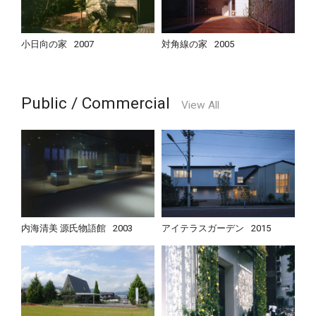
小日向の家
2007
対角線の家
2005
Public / Commercial
View All
内海清美 源氏物語館
2003
アイテラスガーデン
2015