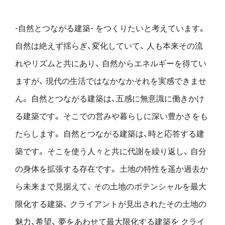
-自然とつながる建築- をつくりたいと考えています。
自然は絶えず揺らぎ、変化していて、
人も本来その流
れやリズムと共にあり、
自然からエネルギーを得てい
ますが、
現代の生活ではなかなかそれを実感できませ
ん。
自然とつながる建築は、五感に無意識に働きかけ
る建築です。
そこでの営みや暮らしに深い豊かさをも
たらします。
自然とつながる建築は、時と応答する建
築です。
そこを使う人々と共に代謝を繰り返し、
自分
の身体を拡張する存在です。
土地の特性を遥か過去か
ら未来まで見据えて、
その土地のポテンシャルを最大
限化する建築、
クライアントが見出されたその土地の
魅力、希望、
夢をあわせて最大限化する建築を
クライ