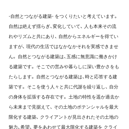
-自然とつながる建築- をつくりたいと考えています。
自然は絶えず揺らぎ、変化していて、
人も本来その流
れやリズムと共にあり、
自然からエネルギーを得てい
ますが、
現代の生活ではなかなかそれを実感できませ
ん。
自然とつながる建築は、五感に無意識に働きかけ
る建築です。
そこでの営みや暮らしに深い豊かさをも
たらします。
自然とつながる建築は、時と応答する建
築です。
そこを使う人々と共に代謝を繰り返し、
自分
の身体を拡張する存在です。
土地の特性を遥か過去か
ら未来まで見据えて、
その土地のポテンシャルを最大
限化する建築、
クライアントが見出されたその土地の
魅力、希望、
夢をあわせて最大限化する建築を
クライ