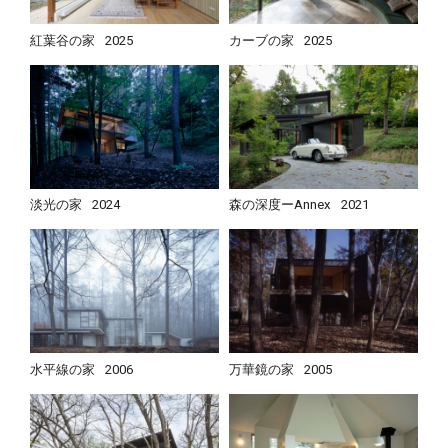
紅葉谷の家
2025
カーブの家
2025
淡光の家
2024
森の深度ーAnnex
2021
水平線の家
2006
万華鏡の家
2005