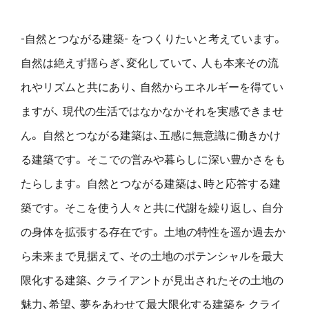
-自然とつながる建築- をつくりたいと考えています。
自然は絶えず揺らぎ、変化していて、
人も本来その流
れやリズムと共にあり、
自然からエネルギーを得てい
ますが、
現代の生活ではなかなかそれを実感できませ
ん。
自然とつながる建築は、五感に無意識に働きかけ
る建築です。
そこでの営みや暮らしに深い豊かさをも
たらします。
自然とつながる建築は、時と応答する建
築です。
そこを使う人々と共に代謝を繰り返し、
自分
の身体を拡張する存在です。
土地の特性を遥か過去か
ら未来まで見据えて、
その土地のポテンシャルを最大
限化する建築、
クライアントが見出されたその土地の
魅力、希望、
夢をあわせて最大限化する建築を
クライ