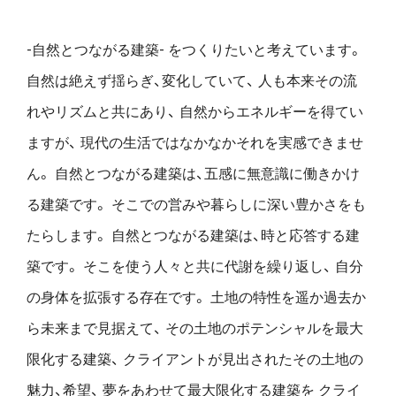
-自然とつながる建築- をつくりたいと考えています。
自然は絶えず揺らぎ、変化していて、
人も本来その流
れやリズムと共にあり、
自然からエネルギーを得てい
ますが、
現代の生活ではなかなかそれを実感できませ
ん。
自然とつながる建築は、五感に無意識に働きかけ
る建築です。
そこでの営みや暮らしに深い豊かさをも
たらします。
自然とつながる建築は、時と応答する建
築です。
そこを使う人々と共に代謝を繰り返し、
自分
の身体を拡張する存在です。
土地の特性を遥か過去か
ら未来まで見据えて、
その土地のポテンシャルを最大
限化する建築、
クライアントが見出されたその土地の
魅力、希望、
夢をあわせて最大限化する建築を
クライ