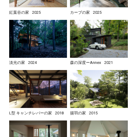
紅葉谷の家
2025
カーブの家
2025
淡光の家
2024
森の深度ーAnnex
2021
L型 キャンチレバーの家
2018
揚羽の家
2015