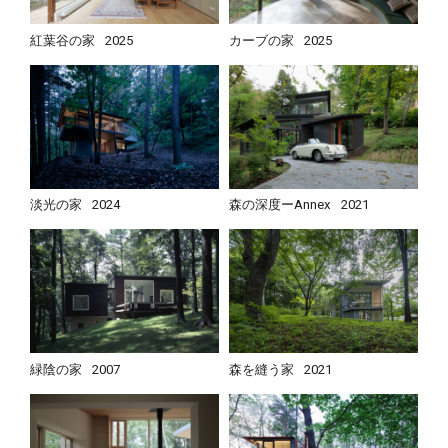
紅葉谷の家
2025
カーブの家
2025
淡光の家
2024
森の深度ーAnnex
2021
緑陰の家
2007
森を縫う家
2021