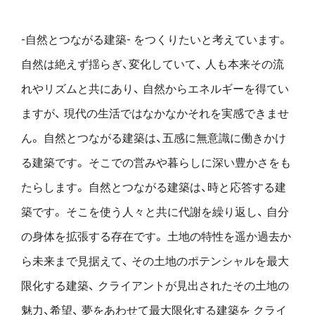
-自然とつながる建築- をつくりたいと考えています。
自然は絶えず揺らぎ、変化していて、
人も本来その流
れやリズムと共にあり、
自然からエネルギーを得てい
ますが、
現代の生活ではなかなかそれを実感できませ
ん。
自然とつながる建築は、五感に無意識に働きかけ
る建築です。
そこでの営みや暮らしに深い豊かさをも
たらします。
自然とつながる建築は、時と応答する建
築です。
そこを使う人々と共に代謝を繰り返し、
自分
の身体を拡張する存在です。
土地の特性を遥か過去か
ら未来まで見据えて、
その土地のポテンシャルを最大
限化する建築、
クライアントが見出されたその土地の
魅力、希望、
夢をあわせて最大限化する建築を
クライ