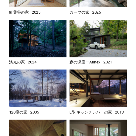
紅葉谷の家
2025
カーブの家
2025
淡光の家
2024
森の深度ーAnnex
2021
120度の家
2005
L型 キャンチレバーの家
2018