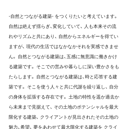
-自然とつながる建築- をつくりたいと考えています。
自然は絶えず揺らぎ、変化していて、
人も本来その流
れやリズムと共にあり、
自然からエネルギーを得てい
ますが、
現代の生活ではなかなかそれを実感できませ
ん。
自然とつながる建築は、五感に無意識に働きかけ
る建築です。
そこでの営みや暮らしに深い豊かさをも
たらします。
自然とつながる建築は、時と応答する建
築です。
そこを使う人々と共に代謝を繰り返し、
自分
の身体を拡張する存在です。
土地の特性を遥か過去か
ら未来まで見据えて、
その土地のポテンシャルを最大
限化する建築、
クライアントが見出されたその土地の
魅力、希望、
夢をあわせて最大限化する建築を
クライ