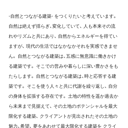
-自然とつながる建築- をつくりたいと考えています。
自然は絶えず揺らぎ、変化していて、
人も本来その流
れやリズムと共にあり、
自然からエネルギーを得てい
ますが、
現代の生活ではなかなかそれを実感できませ
ん。
自然とつながる建築は、五感に無意識に働きかけ
る建築です。
そこでの営みや暮らしに深い豊かさをも
たらします。
自然とつながる建築は、時と応答する建
築です。
そこを使う人々と共に代謝を繰り返し、
自分
の身体を拡張する存在です。
土地の特性を遥か過去か
ら未来まで見据えて、
その土地のポテンシャルを最大
限化する建築、
クライアントが見出されたその土地の
魅力、希望、
夢をあわせて最大限化する建築を
クライ