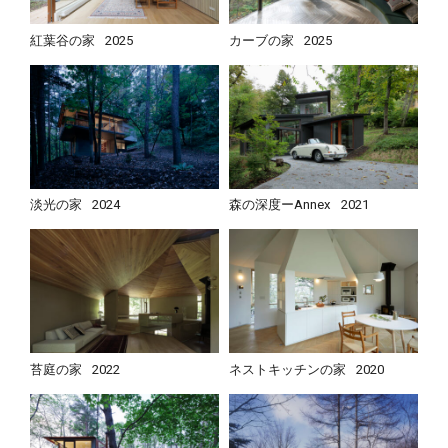
紅葉谷の家
2025
カーブの家
2025
淡光の家
2024
森の深度ーAnnex
2021
苔庭の家
2022
ネストキッチンの家
2020