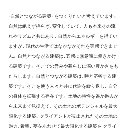
-自然とつながる建築- をつくりたいと考えています。
自然は絶えず揺らぎ、変化していて、
人も本来その流
れやリズムと共にあり、
自然からエネルギーを得てい
ますが、
現代の生活ではなかなかそれを実感できませ
ん。
自然とつながる建築は、五感に無意識に働きかけ
る建築です。
そこでの営みや暮らしに深い豊かさをも
たらします。
自然とつながる建築は、時と応答する建
築です。
そこを使う人々と共に代謝を繰り返し、
自分
の身体を拡張する存在です。
土地の特性を遥か過去か
ら未来まで見据えて、
その土地のポテンシャルを最大
限化する建築、
クライアントが見出されたその土地の
魅力、希望、
夢をあわせて最大限化する建築を
クライ