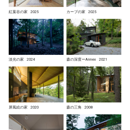
紅葉谷の家
2025
カーブの家
2025
淡光の家
2024
森の深度ーAnnex
2021
屏風絵の家
2020
森の三角
2008