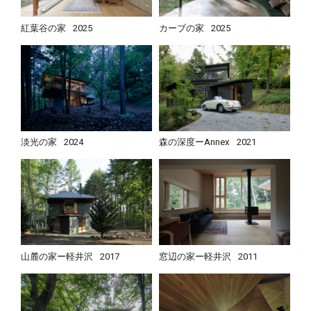
紅葉谷の家
2025
カーブの家
2025
淡光の家
2024
森の深度ーAnnex
2021
山麓の家ー軽井沢
2017
窓辺の家ー軽井沢
2011