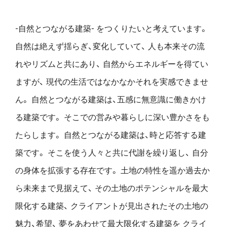
-自然とつながる建築- をつくりたいと考えています。
自然は絶えず揺らぎ、変化していて、
人も本来その流
れやリズムと共にあり、
自然からエネルギーを得てい
ますが、
現代の生活ではなかなかそれを実感できませ
ん。
自然とつながる建築は、五感に無意識に働きかけ
る建築です。
そこでの営みや暮らしに深い豊かさをも
たらします。
自然とつながる建築は、時と応答する建
築です。
そこを使う人々と共に代謝を繰り返し、
自分
の身体を拡張する存在です。
土地の特性を遥か過去か
ら未来まで見据えて、
その土地のポテンシャルを最大
限化する建築、
クライアントが見出されたその土地の
魅力、希望、
夢をあわせて最大限化する建築を
クライ