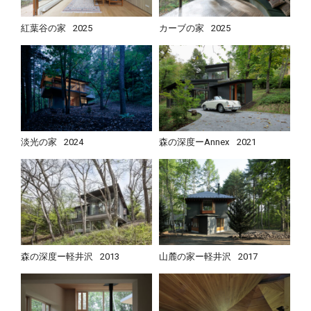
紅葉谷の家
2025
カーブの家
2025
淡光の家
2024
森の深度ーAnnex
2021
森の深度ー軽井沢
2013
山麓の家ー軽井沢
2017