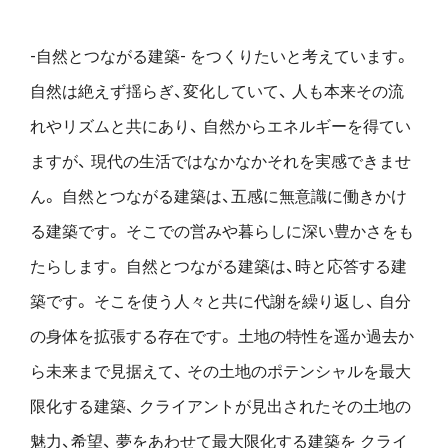
-自然とつながる建築- をつくりたいと考えています。
自然は絶えず揺らぎ、変化していて、
人も本来その流
れやリズムと共にあり、
自然からエネルギーを得てい
ますが、
現代の生活ではなかなかそれを実感できませ
ん。
自然とつながる建築は、五感に無意識に働きかけ
る建築です。
そこでの営みや暮らしに深い豊かさをも
たらします。
自然とつながる建築は、時と応答する建
築です。
そこを使う人々と共に代謝を繰り返し、
自分
の身体を拡張する存在です。
土地の特性を遥か過去か
ら未来まで見据えて、
その土地のポテンシャルを最大
限化する建築、
クライアントが見出されたその土地の
魅力、希望、
夢をあわせて最大限化する建築を
クライ