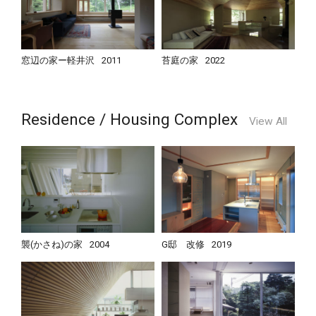
窓辺の家ー軽井沢
2011
苔庭の家
2022
Residence / Housing Complex
View All
襲(かさね)の家
2004
G邸 改修
2019