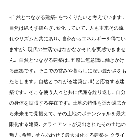
-自然とつながる建築- をつくりたいと考えています。
自然は絶えず揺らぎ、変化していて、
人も本来その流
れやリズムと共にあり、
自然からエネルギーを得てい
ますが、
現代の生活ではなかなかそれを実感できませ
ん。
自然とつながる建築は、五感に無意識に働きかけ
る建築です。
そこでの営みや暮らしに深い豊かさをも
たらします。
自然とつながる建築は、時と応答する建
築です。
そこを使う人々と共に代謝を繰り返し、
自分
の身体を拡張する存在です。
土地の特性を遥か過去か
ら未来まで見据えて、
その土地のポテンシャルを最大
限化する建築、
クライアントが見出されたその土地の
魅力、希望、
夢をあわせて最大限化する建築を
クライ