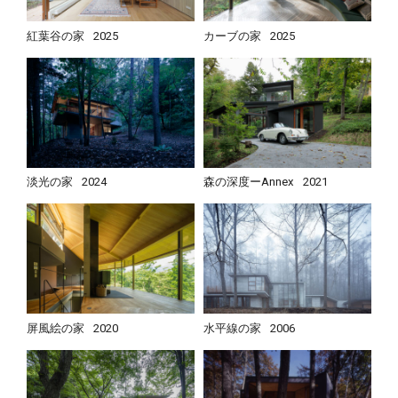
紅葉谷の家
2025
カーブの家
2025
淡光の家
2024
森の深度ーAnnex
2021
屏風絵の家
2020
水平線の家
2006