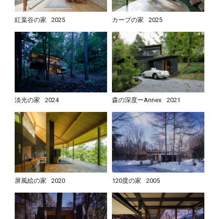
紅葉谷の家
2025
カーブの家
2025
淡光の家
2024
森の深度ーAnnex
2021
屏風絵の家
2020
120度の家
2005