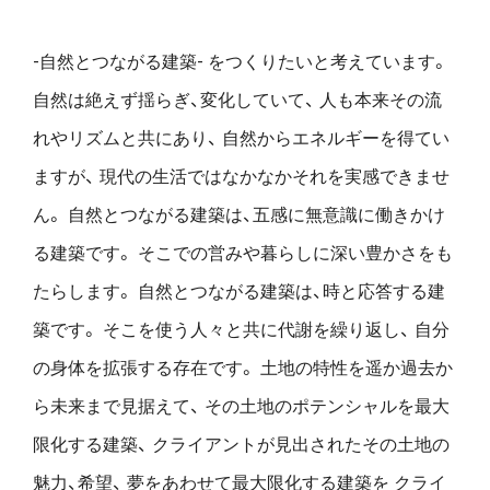
-自然とつながる建築- をつくりたいと考えています。
自然は絶えず揺らぎ、変化していて、
人も本来その流
れやリズムと共にあり、
自然からエネルギーを得てい
ますが、
現代の生活ではなかなかそれを実感できませ
ん。
自然とつながる建築は、五感に無意識に働きかけ
る建築です。
そこでの営みや暮らしに深い豊かさをも
たらします。
自然とつながる建築は、時と応答する建
築です。
そこを使う人々と共に代謝を繰り返し、
自分
の身体を拡張する存在です。
土地の特性を遥か過去か
ら未来まで見据えて、
その土地のポテンシャルを最大
限化する建築、
クライアントが見出されたその土地の
魅力、希望、
夢をあわせて最大限化する建築を
クライ