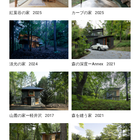
紅葉谷の家
2025
カーブの家
2025
淡光の家
2024
森の深度ーAnnex
2021
山麓の家ー軽井沢
2017
森を縫う家
2021