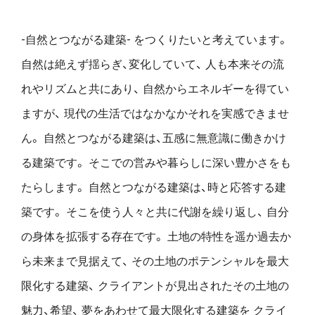
-自然とつながる建築- をつくりたいと考えています。
自然は絶えず揺らぎ、変化していて、
人も本来その流
れやリズムと共にあり、
自然からエネルギーを得てい
ますが、
現代の生活ではなかなかそれを実感できませ
ん。
自然とつながる建築は、五感に無意識に働きかけ
る建築です。
そこでの営みや暮らしに深い豊かさをも
たらします。
自然とつながる建築は、時と応答する建
築です。
そこを使う人々と共に代謝を繰り返し、
自分
の身体を拡張する存在です。
土地の特性を遥か過去か
ら未来まで見据えて、
その土地のポテンシャルを最大
限化する建築、
クライアントが見出されたその土地の
魅力、希望、
夢をあわせて最大限化する建築を
クライ