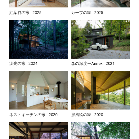
紅葉谷の家
2025
カーブの家
2025
淡光の家
2024
森の深度ーAnnex
2021
ネストキッチンの家
2020
屏風絵の家
2020