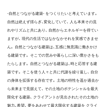
-自然とつながる建築- をつくりたいと考えています。
自然は絶えず揺らぎ、変化していて、
人も本来その流
れやリズムと共にあり、
自然からエネルギーを得てい
ますが、
現代の生活ではなかなかそれを実感できませ
ん。
自然とつながる建築は、五感に無意識に働きかけ
る建築です。
そこでの営みや暮らしに深い豊かさをも
たらします。
自然とつながる建築は、時と応答する建
築です。
そこを使う人々と共に代謝を繰り返し、
自分
の身体を拡張する存在です。
土地の特性を遥か過去か
ら未来まで見据えて、
その土地のポテンシャルを最大
限化する建築、
クライアントが見出されたその土地の
魅力、希望、
夢をあわせて最大限化する建築を
クライ