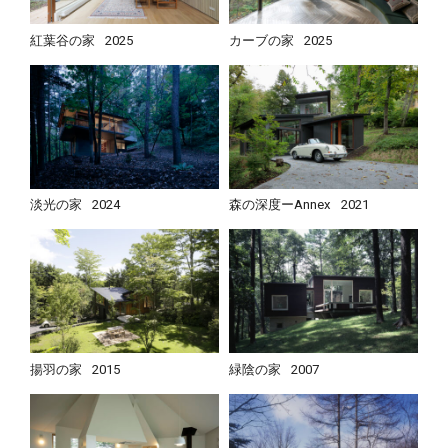
紅葉谷の家
2025
カーブの家
2025
淡光の家
2024
森の深度ーAnnex
2021
揚羽の家
2015
緑陰の家
2007