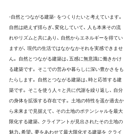
-自然とつながる建築- をつくりたいと考えています。
自然は絶えず揺らぎ、変化していて、
人も本来その流
れやリズムと共にあり、
自然からエネルギーを得てい
ますが、
現代の生活ではなかなかそれを実感できませ
ん。
自然とつながる建築は、五感に無意識に働きかけ
る建築です。
そこでの営みや暮らしに深い豊かさをも
たらします。
自然とつながる建築は、時と応答する建
築です。
そこを使う人々と共に代謝を繰り返し、
自分
の身体を拡張する存在です。
土地の特性を遥か過去か
ら未来まで見据えて、
その土地のポテンシャルを最大
限化する建築、
クライアントが見出されたその土地の
魅力、希望、
夢をあわせて最大限化する建築を
クライ