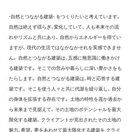
-自然とつながる建築- をつくりたいと考えています。
自然は絶えず揺らぎ、変化していて、
人も本来その流
れやリズムと共にあり、
自然からエネルギーを得てい
ますが、
現代の生活ではなかなかそれを実感できませ
ん。
自然とつながる建築は、五感に無意識に働きかけ
る建築です。
そこでの営みや暮らしに深い豊かさをも
たらします。
自然とつながる建築は、時と応答する建
築です。
そこを使う人々と共に代謝を繰り返し、
自分
の身体を拡張する存在です。
土地の特性を遥か過去か
ら未来まで見据えて、
その土地のポテンシャルを最大
限化する建築、
クライアントが見出されたその土地の
魅力、希望、
夢をあわせて最大限化する建築を
クライ