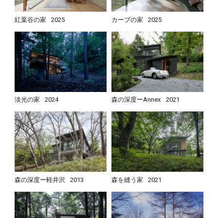
紅葉谷の家
2025
カーブの家
2025
淡光の家
2024
森の深度ーAnnex
2021
森の深度ー軽井沢
2013
森を縫う家
2021