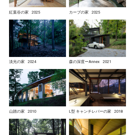
紅葉谷の家
2025
カーブの家
2025
淡光の家
2024
森の深度ーAnnex
2021
山踏の家
2010
L型 キャンチレバーの家
2018