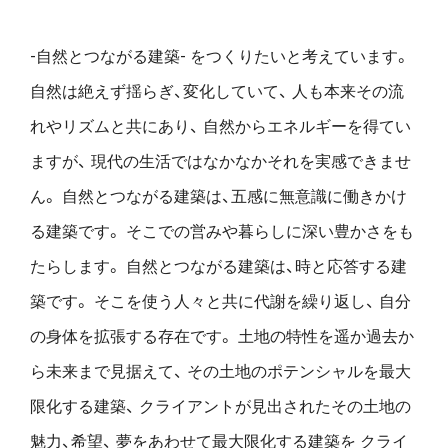
-自然とつながる建築- をつくりたいと考えています。
自然は絶えず揺らぎ、変化していて、
人も本来その流
れやリズムと共にあり、
自然からエネルギーを得てい
ますが、
現代の生活ではなかなかそれを実感できませ
ん。
自然とつながる建築は、五感に無意識に働きかけ
る建築です。
そこでの営みや暮らしに深い豊かさをも
たらします。
自然とつながる建築は、時と応答する建
築です。
そこを使う人々と共に代謝を繰り返し、
自分
の身体を拡張する存在です。
土地の特性を遥か過去か
ら未来まで見据えて、
その土地のポテンシャルを最大
限化する建築、
クライアントが見出されたその土地の
魅力、希望、
夢をあわせて最大限化する建築を
クライ