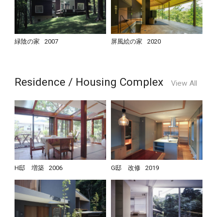
緑陰の家
2007
屏風絵の家
2020
Residence / Housing Complex
View All
H邸 増築
2006
G邸 改修
2019