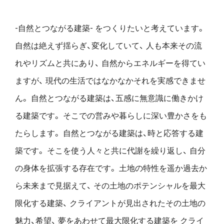
-自然とつながる建築- をつくりたいと考えています。
自然は絶えず揺らぎ、変化していて、
人も本来その流
れやリズムと共にあり、
自然からエネルギーを得てい
ますが、
現代の生活ではなかなかそれを実感できませ
ん。
自然とつながる建築は、五感に無意識に働きかけ
る建築です。
そこでの営みや暮らしに深い豊かさをも
たらします。
自然とつながる建築は、時と応答する建
築です。
そこを使う人々と共に代謝を繰り返し、
自分
の身体を拡張する存在です。
土地の特性を遥か過去か
ら未来まで見据えて、
その土地のポテンシャルを最大
限化する建築、
クライアントが見出されたその土地の
魅力、希望、
夢をあわせて最大限化する建築を
クライ