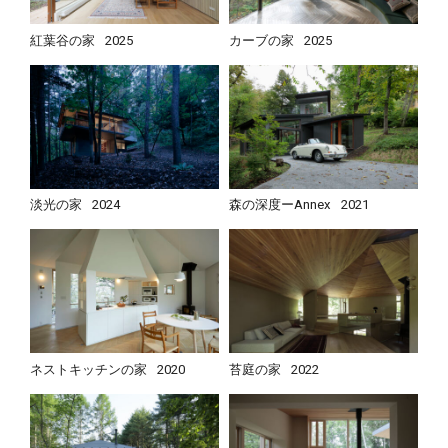
紅葉谷の家
2025
カーブの家
2025
淡光の家
2024
森の深度ーAnnex
2021
ネストキッチンの家
2020
苔庭の家
2022