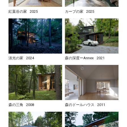
紅葉谷の家
2025
カーブの家
2025
淡光の家
2024
森の深度ーAnnex
2021
森の三角
2008
森のドールハウス
2011