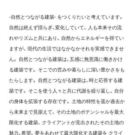
-自然とつながる建築- をつくりたいと考えています。
自然は絶えず揺らぎ、変化していて、
人も本来その流
れやリズムと共にあり、
自然からエネルギーを得てい
ますが、
現代の生活ではなかなかそれを実感できませ
ん。
自然とつながる建築は、五感に無意識に働きかけ
る建築です。
そこでの営みや暮らしに深い豊かさをも
たらします。
自然とつながる建築は、時と応答する建
築です。
そこを使う人々と共に代謝を繰り返し、
自分
の身体を拡張する存在です。
土地の特性を遥か過去か
ら未来まで見据えて、
その土地のポテンシャルを最大
限化する建築、
クライアントが見出されたその土地の
魅力、希望、
夢をあわせて最大限化する建築を
クライ